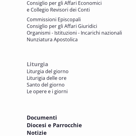
Consiglio per gli Affari Economici
e Collegio Revisori dei Conti
7 OTTOBRE 2025
Consulta nazionale Beni culturali e Edilizia
Commissioni Episcopali
di culto
Consiglio per gli Affari Giuridici
BENI CULTURALI E EDILIZIA DI CULTO
Organismi - Istituzioni - Incarichi nazionali
Nunziatura Apostolica
8 OTTOBRE 2025
Comitato Beni culturali e Edilizia di culto -
sezione Edilizia di culto
Liturgia
BENI CULTURALI E EDILIZIA DI CULTO
Liturgia del giorno
Liturigia delle ore
8 OTTOBRE 2025
Santo del giorno
Incontro online dei Direttori diocesani,
Le opere e i giorni
Incaricati regionali e Assistenti spirituali
PASTORALE DELLA SALUTE
Documenti
8 OTTOBRE 2025
Diocesi e Parrocchie
Corso FC32.5 - Introduzione alla teologia
Notizie
pastorale della salute