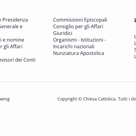
e Presidenza
Commissioni Episcopali
Generale e
Consiglio per gli Affari
Giuridici
i e nomine
Organismi - Istituzioni -
 gli Affari
Incarichi nazionali
Nunziatura Apostolica
evisori dei Conti
owing
Copyright © Chiesa Cattolica. Tutti i dir