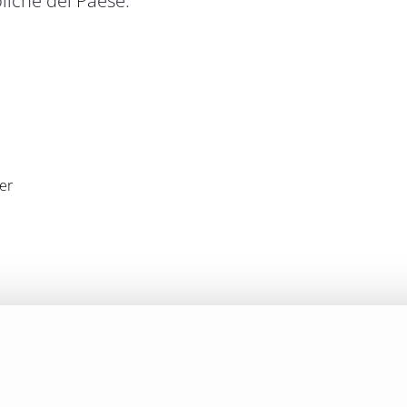
oliche del Paese.
er