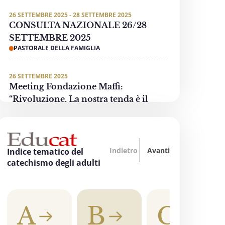
26 SETTEMBRE 2025 - 28 SETTEMBRE 2025
CONSULTA NAZIONALE 26/28
SETTEMBRE 2025
PASTORALE DELLA FAMIGLIA
26 SETTEMBRE 2025
Meeting Fondazione Maffi:
“Rivoluzione. La nostra tenda è il
mondo”
PASTORALE DELLE PERSONE CON DISABILITÀ
Indietro
Avanti
3 OTTOBRE 2025 - 4 OTTOBRE 2025
Indice tematico del
“Oltre tutti i divari… La formazione
catechismo degli adulti
accende la speranza”
EDUCAZIONE, SCUOLA E UNIVERSITÀ
A
B
C
3 OTTOBRE 2025
"Invece un Samaritano" - Preghiera di