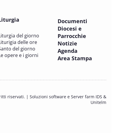
pastorale della salute
PASTORALE DELLA SALUTE
Liturgia
Documenti
15 OTTOBRE 2025
Diocesi e
Corso FC32.6 - Fondamenti teologici
Liturgia del giorno
Parrocchie
PASTORALE DELLA SALUTE
Liturigia delle ore
Notizie
Santo del giorno
Agenda
16 OTTOBRE 2025
Le opere e i giorni
Area Stampa
Incontro degli Incaricati Regionali di
pastorale della salute
PASTORALE DELLA SALUTE
16 OTTOBRE 2025 - 19 OTTOBRE 2025
Congresso Mondiale del Turismo
itti riservati. |
Soluzioni software e Server farm IDS &
(Roma, 16-19 ottobre 2025)
Unitelm
TEMPO LIBERO, TURISMO E SPORT
17 OTTOBRE 2025
Convocazione del Comitato Tecnico