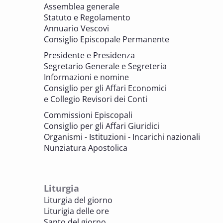
6 OTTOBRE 2025 - 7 OTTOBRE 2025
Assemblea generale
Giornate di studio Associazione
Statuto e Regolamento
Archivistica Ecclesiastica - Luoghi di
Annuario Vescovi
memoria. Artefici di cultura. Archivi
Consiglio Episcopale Permanente
parrocchiali tra tutela, gestione e
Presidente e Presidenza
valorizzazione del patrimonio
Segretario Generale e Segreteria
BENI CULTURALI E EDILIZIA DI CULTO
Informazioni e nomine
Consiglio per gli Affari Economici
e Collegio Revisori dei Conti
7 OTTOBRE 2025
Consulta nazionale Beni culturali e Edilizia
Commissioni Episcopali
di culto
Consiglio per gli Affari Giuridici
BENI CULTURALI E EDILIZIA DI CULTO
Organismi - Istituzioni - Incarichi nazionali
Nunziatura Apostolica
8 OTTOBRE 2025
Comitato Beni culturali e Edilizia di culto -
sezione Edilizia di culto
Liturgia
BENI CULTURALI E EDILIZIA DI CULTO
Liturgia del giorno
Liturigia delle ore
8 OTTOBRE 2025
Santo del giorno