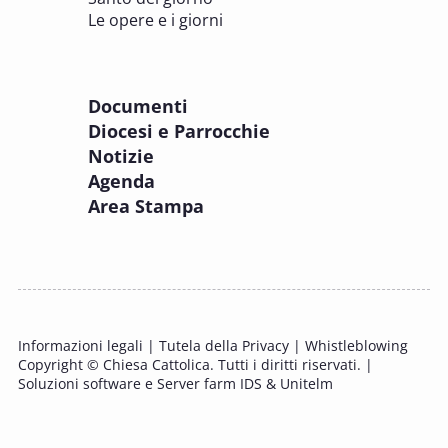
Incontro online dei Direttori diocesani,
Le opere e i giorni
Incaricati regionali e Assistenti spirituali
PASTORALE DELLA SALUTE
Documenti
8 OTTOBRE 2025
Diocesi e Parrocchie
Corso FC32.5 - Introduzione alla teologia
Notizie
pastorale della salute
Agenda
PASTORALE DELLA SALUTE
Area Stampa
9 OTTOBRE 2025
Corso FC35.1 - Tue so le laude, la gloria e
l'Honore
PASTORALE DELLA SALUTE
Informazioni legali
|
Tutela della Privacy
|
Whistleblowing
11 OTTOBRE 2025 - 12 OTTOBRE 2025
Copyright © Chiesa Cattolica. Tutti i diritti riservati. |
Tavolo di studio Custodia del Creato
Soluzioni software e Server farm IDS & Unitelm
PROBLEMI SOCIALI E LAVORO