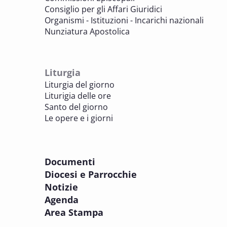
di culto
Consiglio per gli Affari Giuridici
BENI CULTURALI E EDILIZIA DI CULTO
Organismi - Istituzioni - Incarichi nazionali
Nunziatura Apostolica
8 OTTOBRE 2025
Comitato Beni culturali e Edilizia di culto -
sezione Edilizia di culto
Liturgia
BENI CULTURALI E EDILIZIA DI CULTO
Liturgia del giorno
Liturigia delle ore
8 OTTOBRE 2025
Santo del giorno
Incontro online dei Direttori diocesani,
Le opere e i giorni
Incaricati regionali e Assistenti spirituali
PASTORALE DELLA SALUTE
Documenti
8 OTTOBRE 2025
Diocesi e Parrocchie
Corso FC32.5 - Introduzione alla teologia
Notizie
pastorale della salute
Agenda
PASTORALE DELLA SALUTE
Area Stampa