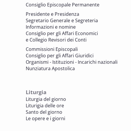
memoria. Artefici di cultura. Archivi
Consiglio Episcopale Permanente
parrocchiali tra tutela, gestione e
Presidente e Presidenza
valorizzazione del patrimonio
Segretario Generale e Segreteria
BENI CULTURALI E EDILIZIA DI CULTO
Informazioni e nomine
Consiglio per gli Affari Economici
e Collegio Revisori dei Conti
7 OTTOBRE 2025
Consulta nazionale Beni culturali e Edilizia
Commissioni Episcopali
di culto
Consiglio per gli Affari Giuridici
BENI CULTURALI E EDILIZIA DI CULTO
Organismi - Istituzioni - Incarichi nazionali
Nunziatura Apostolica
8 OTTOBRE 2025
Comitato Beni culturali e Edilizia di culto -
sezione Edilizia di culto
Liturgia
BENI CULTURALI E EDILIZIA DI CULTO
Liturgia del giorno
Liturigia delle ore
8 OTTOBRE 2025
Santo del giorno
Incontro online dei Direttori diocesani,
Le opere e i giorni
Incaricati regionali e Assistenti spirituali
PASTORALE DELLA SALUTE