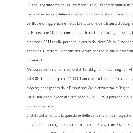
Il Capo Dipartimento della Protezione Civile, i rappresentati delle r
dell’Interno ed una delegazione del Tavolo Asilo Nazionale –
di cui
verifica e un aggiornamento sulla situazione del sistema d’accogli
La Protezione Civile
ha competenza in materia di accoglienza relativ
dicembre 2011) e alle persone in arrivo dal Nord Africa. Rimang
anche dal Direttore Generale dei Servizi per l’Asilo, sia le procedu
CPSA e CIE.
Nel corso della riunione sono stati forniti gli ultimi dati sugli arrivi
23.800, di cui poco più di 11.000 hanno avuto il permesso umanitari
d’accoglienza gestito dalla Protezione Civile attraverso le Regioni.
Dalla Libia sono invece arrivate poco più di 15 mila persone e di q
protezione civile.
E’ stata poi affrontata la questione delle convenzioni per la gest
attivato delle accoglienze hanno firmato la relativa convenzione con