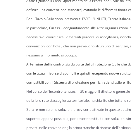
A tale riguardo Il Capo Dipartimento della Protezione Civile ha inform
definire una convenzione standard, evitando le difformità finora cre
Per il Tavolo Asilo sono intervenuti l’ARCI, l’UNHCR, Caritas Italiana 
In particolare, Caritas – congiuntamente alle altre organizzazioni i
necessità di coordinare i differenti percorsi di accoglienza, nonché 
convenzioni con hotel, che non prevedono alcun tipo di servizio, e
nessuno al momento si occupa.
Al termine dell’incontro, sia da parte della Protezione Civile che da
con le attuali risorse disponibili e quindi recependo nuove struttu
compatibili con il Sistema di protezione per richiedenti asilo e rif
Nel corso dell’incontro tenutosi il 30 maggio, il direttore genera
della loro rete d’accoglienza territoriale, ha chiarito che tutte le r
Sprar e non solo; le soluzioni provvisorie attivate in queste sett
superate appena possibile, per essere sostituite con soluzioni simi
previsti nelle convenzioni; la prima tranche di risorse dell’ordinanz