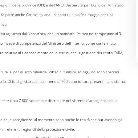
egioni, delle province (UPI) e dell’ANCI, dei Servizi per l’Asilo del Ministero
 fa parte anche Caritas Italiana – si sono riuniti a fine maggio per una
enza.
a agli arrivi dal Nordafrica, con un mandato limitato nel tempo (fino al 31
ono invece di competenza del Ministero dell’Interno, come confermato
re relative al riconoscimento dello status, che la gestione dei centri CARA,
 in Italia: per quanto riguarda i cittadini tunisini, ad oggi, ne sono sbarcati
o. Di tutti gli sbarcati, poi, meno di 700 sono tuttora presenti nel sistema
ueste circa 7.800 sono state distribuite nel sistema d’accoglienza della
ione delle accoglienze: al momento sono poche le realtà che pur avendo già
 i referenti regionali della protezione civile.