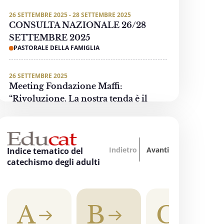
26 SETTEMBRE 2025 - 28 SETTEMBRE 2025
CONSULTA NAZIONALE 26/28
SETTEMBRE 2025
PASTORALE DELLA FAMIGLIA
26 SETTEMBRE 2025
Meeting Fondazione Maffi:
“Rivoluzione. La nostra tenda è il
mondo”
PASTORALE DELLE PERSONE CON DISABILITÀ
Indietro
Avanti
3 OTTOBRE 2025 - 4 OTTOBRE 2025
Indice tematico del
“Oltre tutti i divari… La formazione
catechismo degli adulti
accende la speranza”
EDUCAZIONE, SCUOLA E UNIVERSITÀ
A
B
C
3 OTTOBRE 2025
"Invece un Samaritano" - Preghiera di