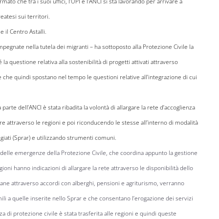
ato che tra i suoi uffici, l’UPI e l’ANCI si sta lavorando per arrivare a
atesi sui territori.
e il Centro Astalli.
mpegnate nella tutela dei migranti – ha sottoposto alla Protezione Civile la
la questione relativa alla sostenibilità di progetti attivati attraverso
 che quindi spostano nel tempo le questioni relative all’integrazione di cui
 parte dell’ANCI è stata ribadita la volontà di allargare la rete d’accoglienza
re attraverso le regioni e poi riconducendo le stesse all’interno di modalità
ugiati (Sprar) e utilizzando strumenti comuni.
le delle emergenze della Protezione Civile, che coordina appunto la gestione
egioni hanno indicazioni di allargare la rete attraverso le disponibilità dello
imane attraverso accordi con alberghi, pensioni e agriturismo, verranno
li a quelle inserite nello Sprar e che consentano l’erogazione dei servizi
a di protezione civile è stata trasferita alle regioni e quindi queste