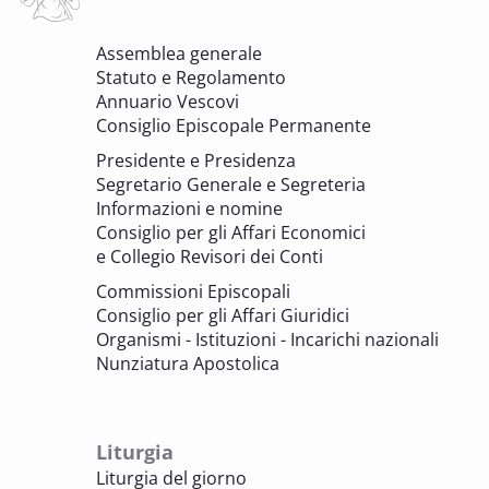
6 OTTOBRE 2025 - 7 OTTOBRE 2025
Assemblea generale
Giornate di studio Associazione
Statuto e Regolamento
Archivistica Ecclesiastica - Luoghi di
Annuario Vescovi
memoria. Artefici di cultura. Archivi
Consiglio Episcopale Permanente
parrocchiali tra tutela, gestione e
Presidente e Presidenza
valorizzazione del patrimonio
Segretario Generale e Segreteria
BENI CULTURALI E EDILIZIA DI CULTO
Informazioni e nomine
Consiglio per gli Affari Economici
e Collegio Revisori dei Conti
7 OTTOBRE 2025
Consulta nazionale Beni culturali e Edilizia
Commissioni Episcopali
di culto
Consiglio per gli Affari Giuridici
BENI CULTURALI E EDILIZIA DI CULTO
Organismi - Istituzioni - Incarichi nazionali
Nunziatura Apostolica
8 OTTOBRE 2025
Comitato Beni culturali e Edilizia di culto -
sezione Edilizia di culto
Liturgia
BENI CULTURALI E EDILIZIA DI CULTO
Liturgia del giorno