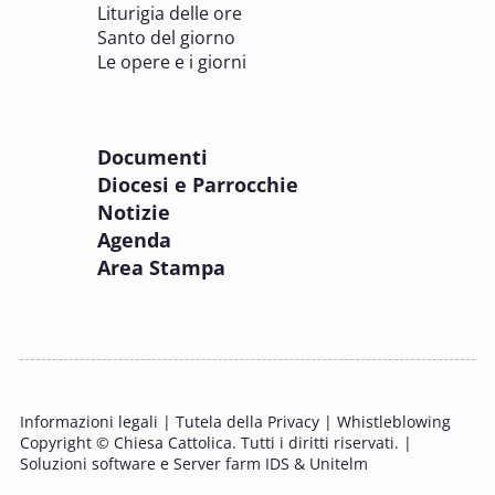
Liturigia delle ore
8 OTTOBRE 2025
Santo del giorno
Incontro online dei Direttori diocesani,
Le opere e i giorni
Incaricati regionali e Assistenti spirituali
PASTORALE DELLA SALUTE
Documenti
8 OTTOBRE 2025
Diocesi e Parrocchie
Corso FC32.5 - Introduzione alla teologia
Notizie
pastorale della salute
Agenda
PASTORALE DELLA SALUTE
Area Stampa
9 OTTOBRE 2025
Corso FC35.1 - Tue so le laude, la gloria e
l'Honore
PASTORALE DELLA SALUTE
Informazioni legali
|
Tutela della Privacy
|
Whistleblowing
11 OTTOBRE 2025 - 12 OTTOBRE 2025
Copyright © Chiesa Cattolica. Tutti i diritti riservati. |
Tavolo di studio Custodia del Creato
Soluzioni software e Server farm IDS & Unitelm
PROBLEMI SOCIALI E LAVORO