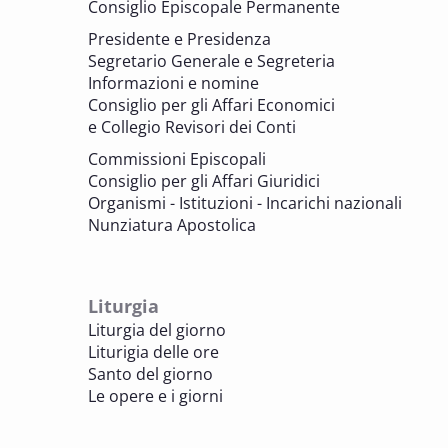
memoria. Artefici di cultura. Archivi
Consiglio Episcopale Permanente
parrocchiali tra tutela, gestione e
Presidente e Presidenza
valorizzazione del patrimonio
Segretario Generale e Segreteria
BENI CULTURALI E EDILIZIA DI CULTO
Informazioni e nomine
Consiglio per gli Affari Economici
e Collegio Revisori dei Conti
7 OTTOBRE 2025
Consulta nazionale Beni culturali e Edilizia
Commissioni Episcopali
di culto
Consiglio per gli Affari Giuridici
BENI CULTURALI E EDILIZIA DI CULTO
Organismi - Istituzioni - Incarichi nazionali
Nunziatura Apostolica
8 OTTOBRE 2025
Comitato Beni culturali e Edilizia di culto -
sezione Edilizia di culto
Liturgia
BENI CULTURALI E EDILIZIA DI CULTO
Liturgia del giorno
Liturigia delle ore
8 OTTOBRE 2025
Santo del giorno
Incontro online dei Direttori diocesani,
Le opere e i giorni
Incaricati regionali e Assistenti spirituali
PASTORALE DELLA SALUTE