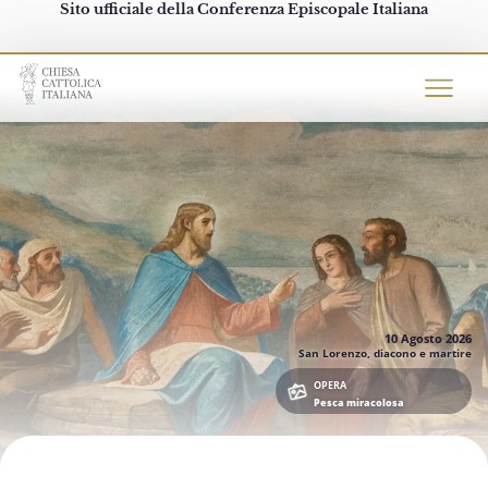
Sito ufficiale della Conferenza Episcopale Italiana
Chiesacattolica.it
10 Agosto
2026
San Lorenzo, diacono e martire
OPERA
Pesca miracolosa